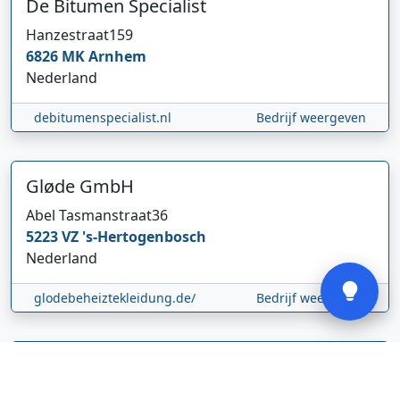
De Bitumen Specialist
Hanzestraat
159
6826 MK
Arnhem
Nederland
Hi 👋 We horen graag uw feedback!
debitumenspecialist.nl
Bedrijf weergeven
Gløde GmbH
Abel Tasmanstraat
36
5223 VZ
's-Hertogenbosch
Verstuur
Nederland
glodebeheiztekleidung.de/
Bedrijf weergeven
CBDolie.nl
Laan ten Roode
2