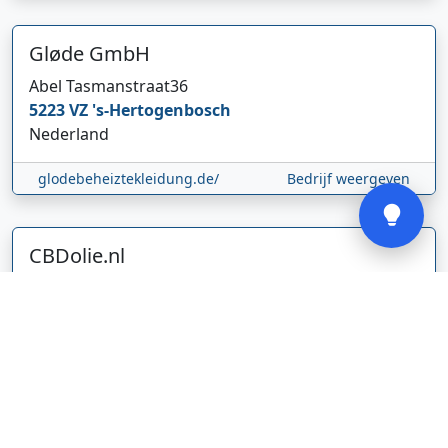
Gløde GmbH
Abel Tasmanstraat
36
5223 VZ
's-Hertogenbosch
Nederland
Verstuur
glodebeheiztekleidung.de/
Bedrijf weergeven
CBDolie.nl
Laan ten Roode
2
5711 GC
Someren
Nederland
www.cbdolie.nl/
Bedrijf weergeven