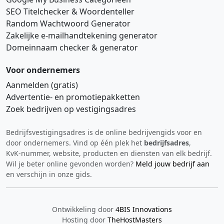
SEO Titelchecker & Woordenteller
Random Wachtwoord Generator
Zakelijke e‑mailhandtekening generator
Domeinnaam checker & generator
Voor ondernemers
Aanmelden (gratis)
Advertentie‑ en promotiepakketten
Zoek bedrijven op vestigingsadres
Bedrijfsvestigingsadres is de online bedrijvengids voor en
Hi 👋 We horen graag uw feedback!
door ondernemers. Vind op één plek het
bedrijfsadres
,
KvK‑nummer, website, producten en diensten van elk bedrijf.
Wil je beter online gevonden worden?
Meld jouw bedrijf aan
en verschijn in onze gids.
Ontwikkeling door
4BIS Innovations
Hosting door
TheHostMasters