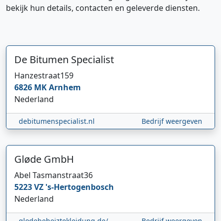
bekijk hun details, contacten en geleverde diensten.
De Bitumen Specialist
Hanzestraat
159
6826 MK
Arnhem
Nederland
debitumenspecialist.nl
Bedrijf weergeven
Gløde GmbH
Abel Tasmanstraat
36
5223 VZ
's-Hertogenbosch
Nederland
glodebeheiztekleidung.de/
Bedrijf weergeven