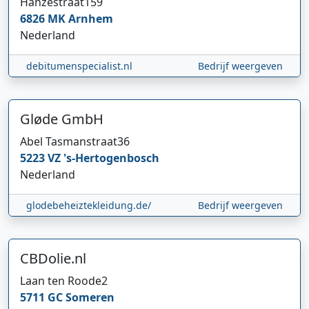
Hanzestraat
159
6826 MK
Arnhem
Nederland
debitumenspecialist.nl
Bedrijf weergeven
Gløde GmbH
Abel Tasmanstraat
36
5223 VZ
's-Hertogenbosch
Nederland
glodebeheiztekleidung.de/
Bedrijf weergeven
CBDolie.nl
Laan ten Roode
2
5711 GC
Someren