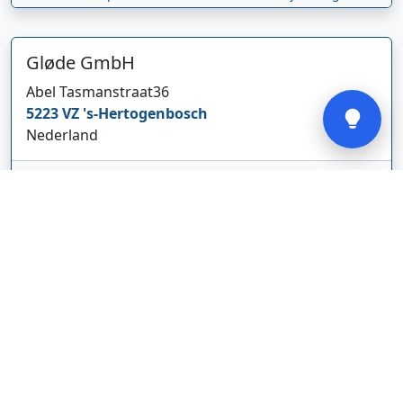
Gløde GmbH
Verstuur
Abel Tasmanstraat
36
5223 VZ
's-Hertogenbosch
Nederland
glodebeheiztekleidung.de/
Bedrijf weergeven
CBDolie.nl
Laan ten Roode
2
5711 GC
Someren
Nederland
www.cbdolie.nl/
Bedrijf weergeven