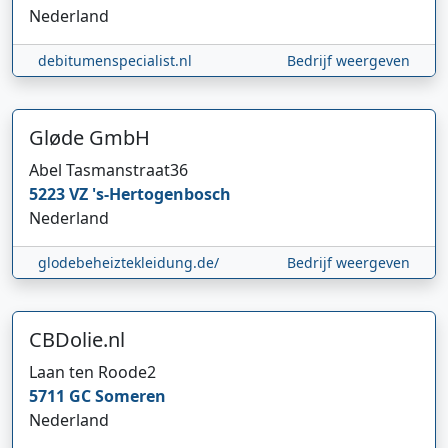
Nederland
debitumenspecialist.nl
Bedrijf weergeven
Gløde GmbH
Abel Tasmanstraat
36
5223 VZ
's-Hertogenbosch
Nederland
glodebeheiztekleidung.de/
Bedrijf weergeven
CBDolie.nl
Laan ten Roode
2
5711 GC
Someren
Nederland