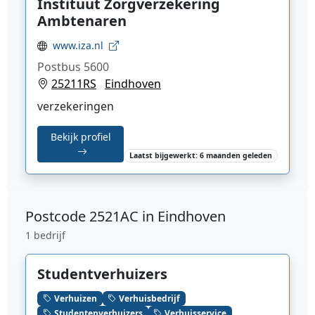
Instituut Zorgverzekering
Ambtenaren
www.iza.nl
Postbus 5600
25211RS
Eindhoven
verzekeringen
Bekijk profiel
Laatst bijgewerkt: 6 maanden geleden
Postcode
2521AC in Eindhoven
1 bedrijf
Studentverhuizers
Verhuizen
Verhuisbedrijf
Studentenverhuizers
Verhuisservice