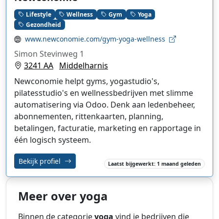
Lifestyle
Wellness
Gym
Yoga
Gezondheid
www.newconomie.com/gym-yoga-wellness
Simon Stevinweg 1
3241 AA
Middelharnis
Newconomie helpt gyms, yogastudio's,
pilatesstudio's en wellnessbedrijven met slimme
automatisering via Odoo. Denk aan ledenbeheer,
abonnementen, rittenkaarten, planning,
betalingen, facturatie, marketing en rapportage in
één logisch systeem.
Bekijk profiel
Laatst bijgewerkt: 1 maand geleden
Meer over yoga
Binnen de categorie
yoga
vind je bedrijven die