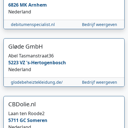
6826 MK
Arnhem
Nederland
debitumenspecialist.nl
Bedrijf weergeven
Gløde GmbH
Abel Tasmanstraat
36
5223 VZ
's-Hertogenbosch
Nederland
glodebeheiztekleidung.de/
Bedrijf weergeven
CBDolie.nl
Laan ten Roode
2
5711 GC
Someren
Nederland