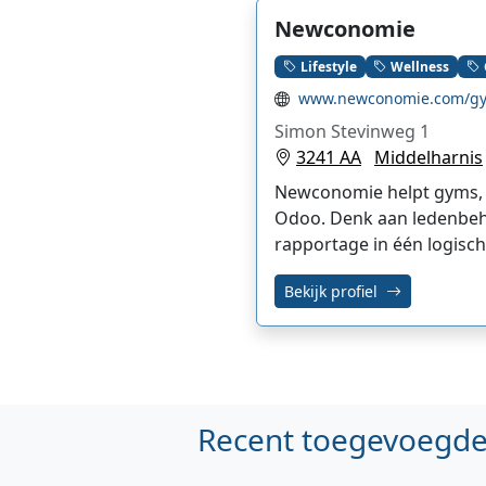
Newconomie
Lifestyle
Wellness
www.newconomie.com/gy
Simon Stevinweg 1
3241 AA
Middelharnis
Newconomie helpt gyms, y
Odoo. Denk aan ledenbehe
rapportage in één logisc
Bekijk profiel
Recent toegevoegde 