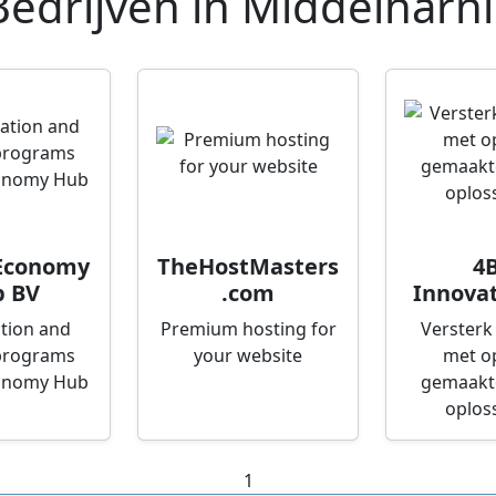
Bedrijven in
Middelharni
 Economy
TheHostMasters
4B
 BV
.com
Innovat
tion and
Premium hosting for
Versterk 
programs
your website
met o
conomy Hub
gemaakte
oplos
1