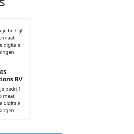
s
IS
ions BV
je bedrijf
p maat
 digitale
singen