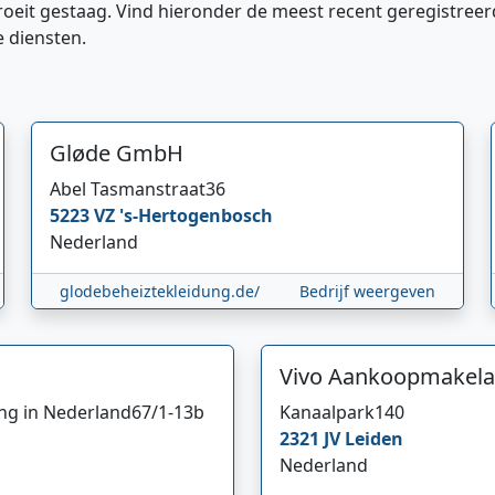
roeit gestaag. Vind hieronder de meest recent geregistreer
e diensten.
Gløde GmbH
Abel Tasmanstraat
36
5223 VZ
's-Hertogenbosch
Nederland
glodebeheiztekleidung.de/
Bedrijf weergeven
Vivo Aankoopmakela
ing in Nederland
67/1-13b
Kanaalpark
140
2321 JV
Leiden
Nederland