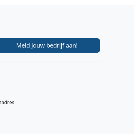
Meld jouw bedrijf aan!
gsadres
Hi 👋 We horen graag uw feedback!