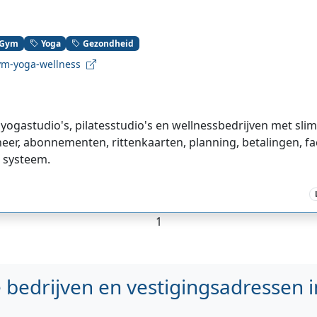
Gym
Yoga
Gezondheid
m-yoga-wellness
ogastudio's, pilatesstudio's en wellnessbedrijven met sli
er, abonnementen, rittenkaarten, planning, betalingen, fa
h systeem.
1
bedrijven en vestigingsadressen i