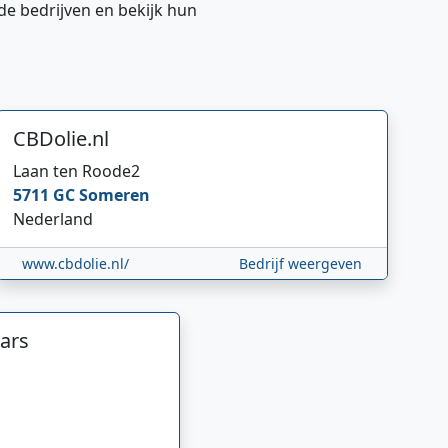
de bedrijven en bekijk hun
CBDolie.nl
Laan ten Roode
2
5711 GC
Someren
Nederland
www.cbdolie.nl/
Bedrijf weergeven
ars