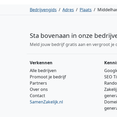
Bedrijvengids
/
Adres
/
Plaats
/
Middelhar
Sta bovenaan in onze bedrijv
Meld jouw bedrijf gratis aan en vergroot je 
Verkennen
Kenni
Alle bedrijven
Googl
Promoot je bedrijf
SEO Ti
Partners
Rando
Over ons
Zakeli
Contact
gener
SamenZakelijk.nl
Domei
gener