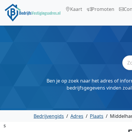
Kaart
Promoten
Con
Ben je op zoek naar het adres of infor
bedrijfsgegevens vinden zoal
Bedrijvengids
/
Adres
/
Plaats
/
Middelhar
s