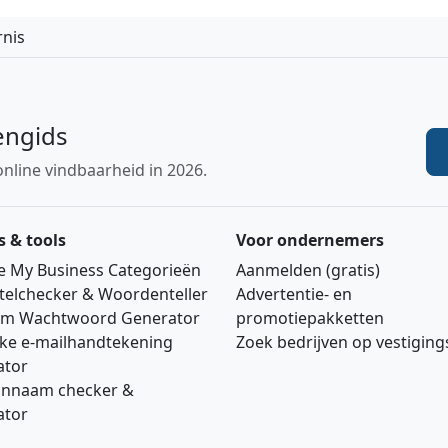
nis
engids
online vindbaarheid in 2026.
s & tools
Voor ondernemers
e My Business Categorieën
Aanmelden (gratis)
telchecker & Woordenteller
Advertentie‑ en
m Wachtwoord Generator
promotiepakketten
jke e‑mailhandtekening
Zoek bedrijven op vestigin
ator
nnaam checker &
ator