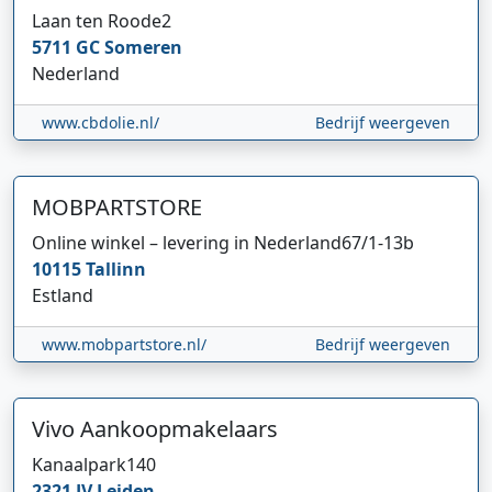
Laan ten Roode
2
5711 GC
Someren
Nederland
www.cbdolie.nl/
Bedrijf weergeven
MOBPARTSTORE
Online winkel – levering in Nederland
67/1-13b
10115
Tallinn
Estland
www.mobpartstore.nl/
Bedrijf weergeven
Vivo Aankoopmakelaars
Kanaalpark
140
2321 JV
Leiden