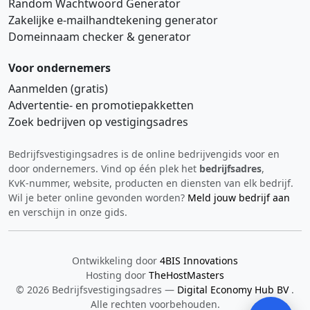
Random Wachtwoord Generator
Zakelijke e‑mailhandtekening generator
Domeinnaam checker & generator
Voor ondernemers
Aanmelden (gratis)
Advertentie‑ en promotiepakketten
Zoek bedrijven op vestigingsadres
Bedrijfsvestigingsadres is de online bedrijvengids voor en
Hi 👋 We horen graag uw feedback!
door ondernemers. Vind op één plek het
bedrijfsadres
,
KvK‑nummer, website, producten en diensten van elk bedrijf.
Wil je beter online gevonden worden?
Meld jouw bedrijf aan
en verschijn in onze gids.
Ontwikkeling door
4BIS Innovations
Hosting door
TheHostMasters
Verstuur
© 2026 Bedrijfsvestigingsadres —
Digital Economy Hub BV
.
Alle rechten voorbehouden.