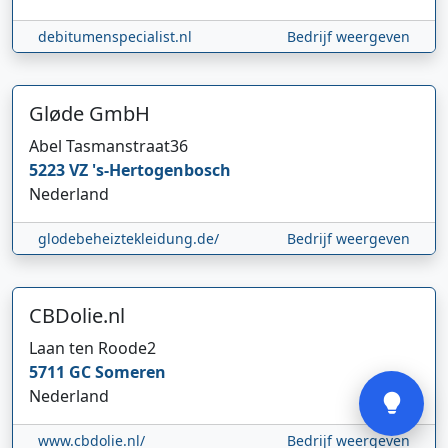
debitumenspecialist.nl
Bedrijf weergeven
Gløde GmbH
Abel Tasmanstraat
36
5223 VZ
's-Hertogenbosch
Hi 👋 We horen graag uw feedback!
Nederland
glodebeheiztekleidung.de/
Bedrijf weergeven
CBDolie.nl
Laan ten Roode
2
Verstuur
5711 GC
Someren
Nederland
www.cbdolie.nl/
Bedrijf weergeven