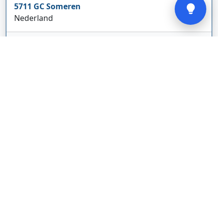
5711 GC
Someren
Nederland
www.cbdolie.nl/
Bedrijf weergeven
MOBPARTSTORE
Online winkel – levering in Nederland
67/1-13b
10115
Tallinn
Estland
www.mobpartstore.nl/
Bedrijf weergeven
Vivo Aankoopmakelaars
Kanaalpark
140
2321 JV
Leiden
Nederland