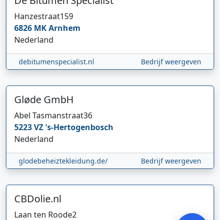
De Bitumen Specialist
Hanzestraat
159
6826 MK
Arnhem
Nederland
debitumenspecialist.nl
Bedrijf weergeven
Gløde GmbH
Abel Tasmanstraat
36
Hi 👋 We horen graag uw feedback!
5223 VZ
's-Hertogenbosch
Nederland
glodebeheiztekleidung.de/
Bedrijf weergeven
CBDolie.nl
Verstuur
Laan ten Roode
2