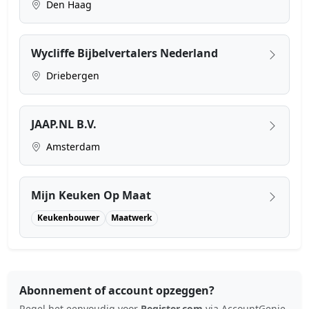
Den Haag
Wycliffe Bijbelvertalers Nederland
Driebergen
JAAP.NL B.V.
Amsterdam
Mijn Keuken Op Maat
Keukenbouwer
Maatwerk
Abonnement of account opzeggen?
Regel het eenvoudig voor
Register.com
via AccountGenie.