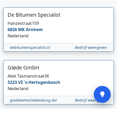
De Bitumen Specialist
Hanzestraat
159
6826 MK
Arnhem
Hi 👋 We horen graag uw feedback!
Nederland
debitumenspecialist.nl
Bedrijf weergeven
Gløde GmbH
Abel Tasmanstraat
36
5223 VZ
's-Hertogenbosch
Verstuur
Nederland
glodebeheiztekleidung.de/
Bedrijf weergeven