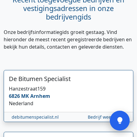
vestigingsadressen in onze
bedrijvengids
Onze bedrijfsinformatiegids groeit gestaag. Vind
hieronder de meest recent geregistreerde bedrijven en
bekijk hun details, contacten en geleverde diensten.
Hi 👋 We horen graag uw feedback!
De Bitumen Specialist
Hanzestraat
159
6826 MK
Arnhem
Nederland
Verstuur
debitumenspecialist.nl
Bedrijf weergeven