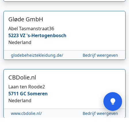
Gløde GmbH
Abel Tasmanstraat
36
Hi 👋 We horen graag uw feedback!
5223 VZ
's-Hertogenbosch
Nederland
glodebeheiztekleidung.de/
Bedrijf weergeven
CBDolie.nl
Laan ten Roode
2
Verstuur
5711 GC
Someren
Nederland
www.cbdolie.nl/
Bedrijf weergeven