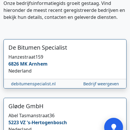
Onze bedrijfsinformatiegids groeit gestaag. Vind
hieronder de meest recent geregistreerde bedrijven en
bekijk hun details, contacten en geleverde diensten.
De Bitumen Specialist
Hanzestraat
159
Hi 👋 We horen graag uw feedback!
6826 MK
Arnhem
Nederland
debitumenspecialist.nl
Bedrijf weergeven
Gløde GmbH
Verstuur
Abel Tasmanstraat
36
5223 VZ
's-Hertogenbosch
Nederland