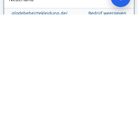
glodebeheiztekleidung.de/
Bedrijf weergeven
CBDolie.nl
Laan ten Roode
2
5711 GC
Someren
Nederland
www.cbdolie.nl/
Bedrijf weergeven
MOBPARTSTORE
Online winkel – levering in Nederland
67/1-13b
10115
Tallinn
Estland
www.mobpartstore.nl/
Bedrijf weergeven