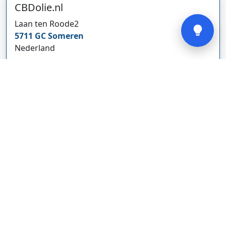
CBDolie.nl
Verstuur
Laan ten Roode
2
5711 GC
Someren
Nederland
www.cbdolie.nl/
Bedrijf weergeven
MOBPARTSTORE
Online winkel – levering in Nederland
67/1-13b
10115
Tallinn
Estland
www.mobpartstore.nl/
Bedrijf weergeven
Vivo Aankoopmakelaars