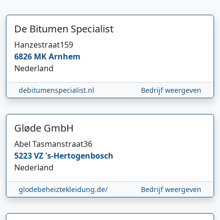
De Bitumen Specialist
Hanzestraat
159
6826 MK
Arnhem
Nederland
debitumenspecialist.nl
Bedrijf weergeven
Gløde GmbH
Hi 👋 We horen graag uw feedback!
Abel Tasmanstraat
36
5223 VZ
's-Hertogenbosch
Nederland
glodebeheiztekleidung.de/
Bedrijf weergeven