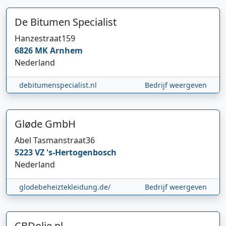
De Bitumen Specialist
Hanzestraat
159
6826 MK
Arnhem
Nederland
debitumenspecialist.nl
Bedrijf weergeven
Gløde GmbH
Hi 👋 We horen graag uw feedback!
Abel Tasmanstraat
36
5223 VZ
's-Hertogenbosch
Nederland
glodebeheiztekleidung.de/
Bedrijf weergeven
CBDolie.nl