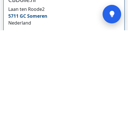
Verstuur
Laan ten Roode
2
5711 GC
Someren
Nederland
www.cbdolie.nl/
Bedrijf weergeven
MOBPARTSTORE
Online winkel – levering in Nederland
67/1-13b
10115
Tallinn
Estland
www.mobpartstore.nl/
Bedrijf weergeven
Vivo Aankoopmakelaars
Kanaalpark
140