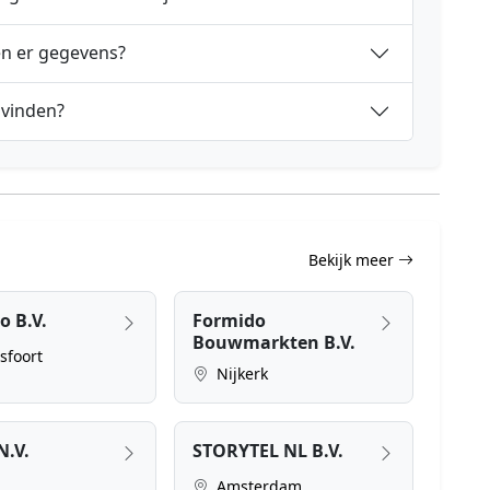
en er gegevens?
 vinden?
Bekijk meer
o B.V.
Formido
Bouwmarkten B.V.
foort
Nijkerk
N.V.
STORYTEL NL B.V.
Amsterdam