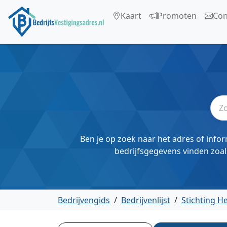
Kaart
Promoten
Con
Ben je op zoek naar het adres of infor
bedrijfsgegevens vinden zoal
Bedrijvengids
/
Bedrijvenlijst
/
Stichting H