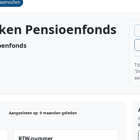
/aanvullen
eken Pensioenfonds
oenfonds
Ti
“I
aa
Aangesloten op: 9 maanden geleden
BTW-nummer