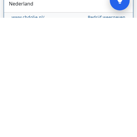
Nederland
www.cbdolie.nl/
Bedrijf weergeven
MOBPARTSTORE
Online winkel – levering in Nederland
67/1-13b
10115
Tallinn
Estland
www.mobpartstore.nl/
Bedrijf weergeven
Vivo Aankoopmakelaars
Kanaalpark
140
2321 JV
Leiden
Nederland