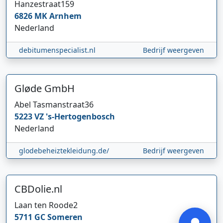
Hanzestraat
159
6826 MK
Arnhem
Nederland
debitumenspecialist.nl
Bedrijf weergeven
Gløde GmbH
Abel Tasmanstraat
36
Hi 👋 We horen graag uw feedback!
5223 VZ
's-Hertogenbosch
Nederland
glodebeheiztekleidung.de/
Bedrijf weergeven
CBDolie.nl
Verstuur
Laan ten Roode
2
5711 GC
Someren