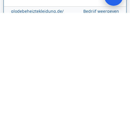
glodebeheiztekleidung.de/
Bedrijf weergeven
CBDolie.nl
Laan ten Roode
2
5711 GC
Someren
Nederland
www.cbdolie.nl/
Bedrijf weergeven
MOBPARTSTORE
Online winkel – levering in Nederland
67/1-13b
10115
Tallinn
Estland
www.mobpartstore.nl/
Bedrijf weergeven