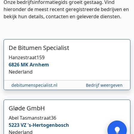
Onze bedrijfsinformatiegids groeit gestaag. Vind
hieronder de meest recent geregistreerde bedrijven en
bekijk hun details, contacten en geleverde diensten.
De Bitumen Specialist
Hanzestraat
159
Hi 👋 We horen graag uw feedback!
6826 MK
Arnhem
Nederland
debitumenspecialist.nl
Bedrijf weergeven
Gløde GmbH
Verstuur
Abel Tasmanstraat
36
5223 VZ
's-Hertogenbosch
Nederland