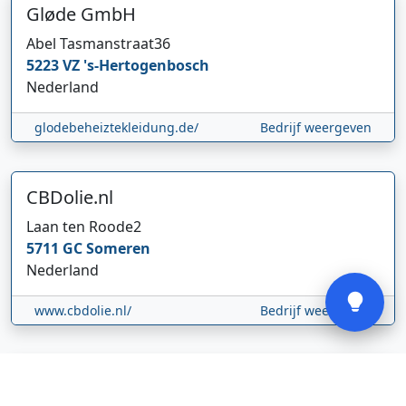
Gløde GmbH
Abel Tasmanstraat
36
5223 VZ
's-Hertogenbosch
Nederland
Hi 👋 We horen graag uw feedback!
glodebeheiztekleidung.de/
Bedrijf weergeven
CBDolie.nl
Laan ten Roode
2
5711 GC
Someren
Verstuur
Nederland
www.cbdolie.nl/
Bedrijf weergeven
MOBPARTSTORE