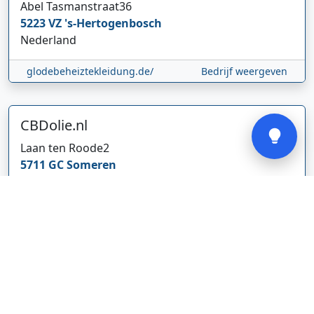
Abel Tasmanstraat
36
5223 VZ
's-Hertogenbosch
Nederland
glodebeheiztekleidung.de/
Bedrijf weergeven
Verstuur
CBDolie.nl
Laan ten Roode
2
5711 GC
Someren
Nederland
www.cbdolie.nl/
Bedrijf weergeven
MOBPARTSTORE
Online winkel – levering in Nederland
67/1-13b
10115
Tallinn