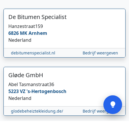
De Bitumen Specialist
Hanzestraat
159
6826 MK
Arnhem
Hi 👋 We horen graag uw feedback!
Nederland
debitumenspecialist.nl
Bedrijf weergeven
Gløde GmbH
Abel Tasmanstraat
36
5223 VZ
's-Hertogenbosch
Verstuur
Nederland
glodebeheiztekleidung.de/
Bedrijf weergeven