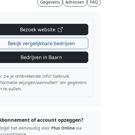
Gegevens
Adressen
FAQ
Bezoek website
Bekijk vergelijkbare bedrijven
Bedrijven in Baarn
p: zie je ontbrekende info? Gebruik
nformatie wijzigen/aanvullen” om gegevens
n te vullen.
Abonnement of account opzeggen?
Regel het eenvoudig voor
Plus Online
via
AccountGenie.