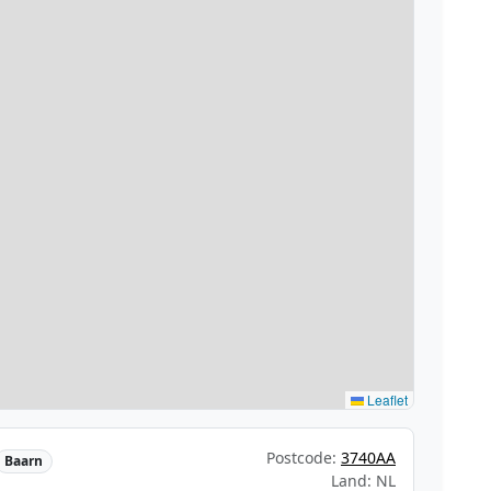
Leaflet
Postcode:
3740AA
Baarn
Land: NL