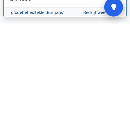
glodebeheiztekleidung.de/
Bedrijf weergeven
CBDolie.nl
Laan ten Roode
2
5711 GC
Someren
Nederland
www.cbdolie.nl/
Bedrijf weergeven
MOBPARTSTORE
Online winkel – levering in Nederland
67/1-13b
10115
Tallinn
Estland
www.mobpartstore.nl/
Bedrijf weergeven