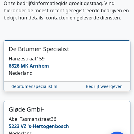
Onze bedrijfsinformatiegids groeit gestaag. Vind
hieronder de meest recent geregistreerde bedrijven en
bekijk hun details, contacten en geleverde diensten.
De Bitumen Specialist
Hanzestraat
159
6826 MK
Arnhem
Hi 👋 We horen graag uw feedback!
Nederland
debitumenspecialist.nl
Bedrijf weergeven
Gløde GmbH
Abel Tasmanstraat
36
5223 VZ
's-Hertogenbosch
Verstuur
Nederland