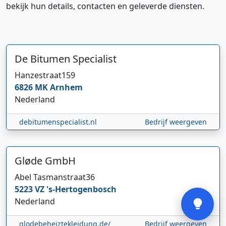
bekijk hun details, contacten en geleverde diensten.
De Bitumen Specialist
Hanzestraat
159
6826 MK
Arnhem
Hi 👋 We horen graag uw feedback!
Nederland
debitumenspecialist.nl
Bedrijf weergeven
Gløde GmbH
Abel Tasmanstraat
36
Verstuur
5223 VZ
's-Hertogenbosch
Nederland
glodebeheiztekleidung.de/
Bedrijf weergeven