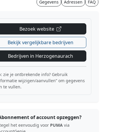
Gegevens
Adressen
FAQ
Bezoek website
Bekijk vergelijkbare bedrijven
Bedrijven in Herzogenaurach
p: zie je ontbrekende info? Gebruik
nformatie wijzigen/aanvullen” om gegevens
n te vullen.
Abonnement of account opzeggen?
Regel het eenvoudig voor
PUMA
via
AccountGenie.