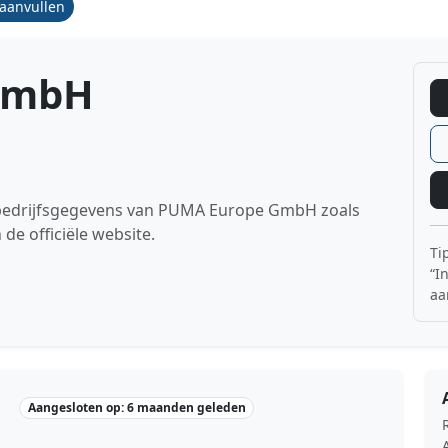
/aanvullen
GmbH
e bedrijfsgegevens van PUMA Europe GmbH zoals
 officiële website.
Ti
“I
aa
Aangesloten op: 6 maanden geleden