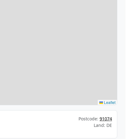
Leaflet
Postcode:
91074
Land: DE
h