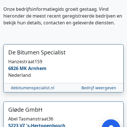
Onze bedrijfsinformatiegids groeit gestaag. Vind
hieronder de meest recent geregistreerde bedrijven en
bekijk hun details, contacten en geleverde diensten.
De Bitumen Specialist
Hanzestraat
159
Hi 👋 We horen graag uw feedback!
6826 MK
Arnhem
Nederland
debitumenspecialist.nl
Bedrijf weergeven
Gløde GmbH
Verstuur
Abel Tasmanstraat
36
5223 VZ
's-Hertogenbosch