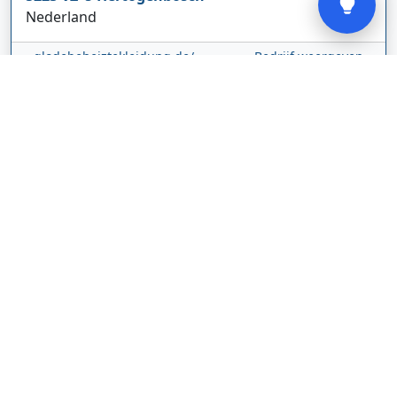
Nederland
glodebeheiztekleidung.de/
Bedrijf weergeven
CBDolie.nl
Laan ten Roode
2
5711 GC
Someren
Nederland
www.cbdolie.nl/
Bedrijf weergeven
MOBPARTSTORE
Online winkel – levering in Nederland
67/1-13b
10115
Tallinn
Estland