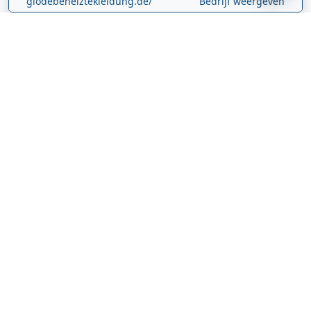
glodebeheiztekleidung.de/
Bedrijf weergeven
CBDolie.nl
Laan ten Roode
2
5711 GC
Someren
Nederland
www.cbdolie.nl/
Bedrijf weergeven
MOBPARTSTORE
Online winkel – levering in Nederland
67/1-13b
10115
Tallinn
Estland
www.mobpartstore.nl/
Bedrijf weergeven