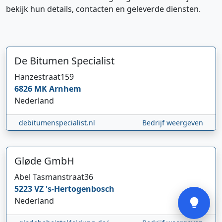
bekijk hun details, contacten en geleverde diensten.
De Bitumen Specialist
Hanzestraat
159
Hi 👋 We horen graag uw feedback!
6826 MK
Arnhem
Nederland
debitumenspecialist.nl
Bedrijf weergeven
Gløde GmbH
Abel Tasmanstraat
36
Verstuur
5223 VZ
's-Hertogenbosch
Nederland