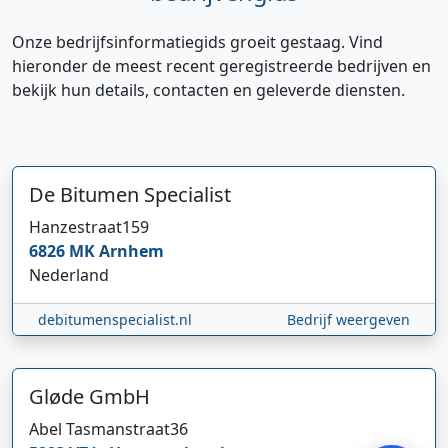
Onze bedrijfsinformatiegids groeit gestaag. Vind
hieronder de meest recent geregistreerde bedrijven en
bekijk hun details, contacten en geleverde diensten.
De Bitumen Specialist
Hanzestraat
159
Hi 👋 We horen graag uw feedback!
6826 MK
Arnhem
Nederland
debitumenspecialist.nl
Bedrijf weergeven
Gløde GmbH
Abel Tasmanstraat
36
Verstuur