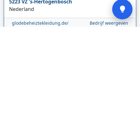
5223 VZ
's-Hertogenbosch
Nederland
glodebeheiztekleidung.de/
Bedrijf weergeven
CBDolie.nl
Laan ten Roode
2
5711 GC
Someren
Nederland
www.cbdolie.nl/
Bedrijf weergeven
MOBPARTSTORE
Online winkel – levering in Nederland
67/1-13b
10115
Tallinn
Estland