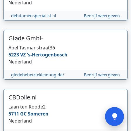
Nederland
debitumenspecialist.nl
Bedrijf weergeven
Gløde GmbH
Abel Tasmanstraat
36
Hi 👋 We horen graag uw feedback!
5223 VZ
's-Hertogenbosch
Nederland
glodebeheiztekleidung.de/
Bedrijf weergeven
CBDolie.nl
Verstuur
Laan ten Roode
2
5711 GC
Someren
Nederland