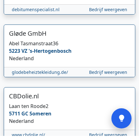
debitumenspecialist.nl
Bedrijf weergeven
Gløde GmbH
Abel Tasmanstraat
36
Hi 👋 We horen graag uw feedback!
5223 VZ
's-Hertogenbosch
Nederland
glodebeheiztekleidung.de/
Bedrijf weergeven
CBDolie.nl
Verstuur
Laan ten Roode
2
5711 GC
Someren
Nederland
www.cbdolie.nl/
Bedrijf weergeven