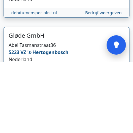
debitumenspecialist.nl
Bedrijf weergeven
Verstuur
Gløde GmbH
Abel Tasmanstraat
36
5223 VZ
's-Hertogenbosch
Nederland
glodebeheiztekleidung.de/
Bedrijf weergeven
CBDolie.nl
Laan ten Roode
2
5711 GC
Someren
Nederland
www.cbdolie.nl/
Bedrijf weergeven