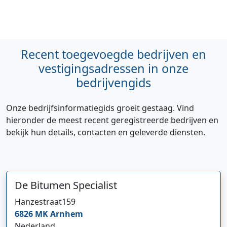
Recent toegevoegde bedrijven en
vestigingsadressen in onze
bedrijvengids
Onze bedrijfsinformatiegids groeit gestaag. Vind
hieronder de meest recent geregistreerde bedrijven en
bekijk hun details, contacten en geleverde diensten.
De Bitumen Specialist
Hi 👋 We horen graag uw feedback!
Hanzestraat
159
6826 MK
Arnhem
Nederland