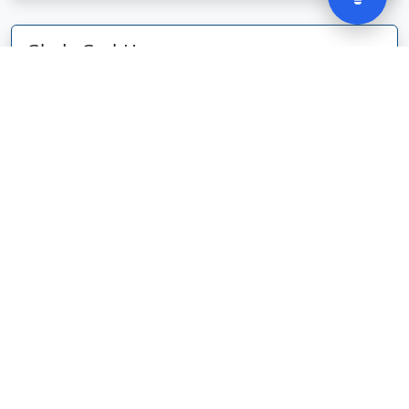
Gløde GmbH
Abel Tasmanstraat
36
5223 VZ
's-Hertogenbosch
Nederland
glodebeheiztekleidung.de/
Bedrijf weergeven
CBDolie.nl
Laan ten Roode
2
5711 GC
Someren
Nederland
www.cbdolie.nl/
Bedrijf weergeven