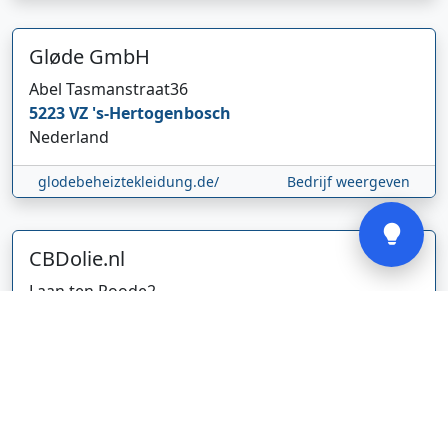
Hi 👋 We horen graag uw feedback!
Gløde GmbH
Abel Tasmanstraat
36
5223 VZ
's-Hertogenbosch
Nederland
glodebeheiztekleidung.de/
Bedrijf weergeven
Verstuur
CBDolie.nl
Laan ten Roode
2
5711 GC
Someren
Nederland
www.cbdolie.nl/
Bedrijf weergeven