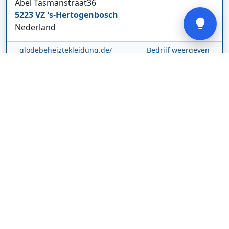
Verstuur
Abel Tasmanstraat
36
5223 VZ
's-Hertogenbosch
Nederland
glodebeheiztekleidung.de/
Bedrijf weergeven
CBDolie.nl
Laan ten Roode
2
5711 GC
Someren
Nederland
www.cbdolie.nl/
Bedrijf weergeven
MOBPARTSTORE
Online winkel – levering in Nederland
67/1-13b
10115
Tallinn