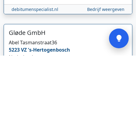
debitumenspecialist.nl
Bedrijf weergeven
Verstuur
Gløde GmbH
Abel Tasmanstraat
36
5223 VZ
's-Hertogenbosch
Nederland
glodebeheiztekleidung.de/
Bedrijf weergeven
CBDolie.nl
Laan ten Roode
2
5711 GC
Someren
Nederland
www.cbdolie.nl/
Bedrijf weergeven