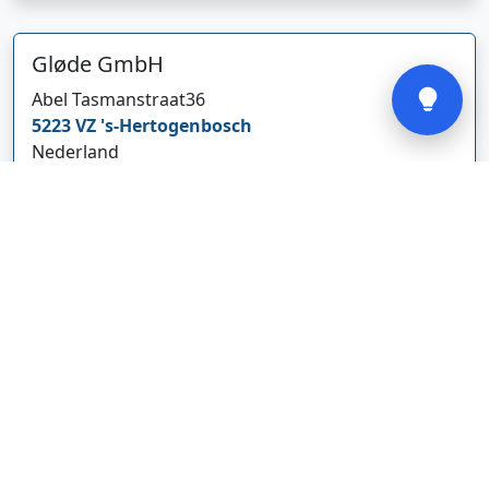
Verstuur
Gløde GmbH
Abel Tasmanstraat
36
5223 VZ
's-Hertogenbosch
Nederland
glodebeheiztekleidung.de/
Bedrijf weergeven
CBDolie.nl
Laan ten Roode
2
5711 GC
Someren
Nederland
www.cbdolie.nl/
Bedrijf weergeven