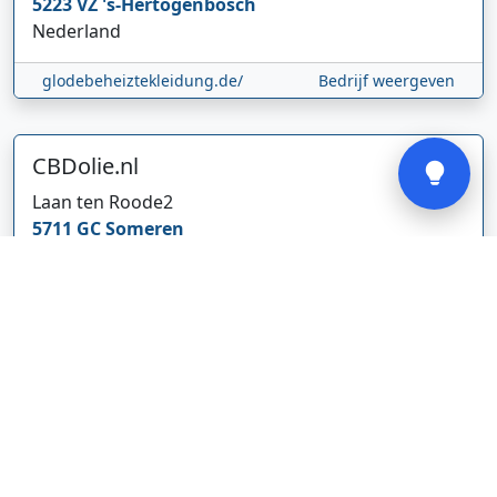
5223 VZ
's-Hertogenbosch
Nederland
glodebeheiztekleidung.de/
Bedrijf weergeven
Verstuur
CBDolie.nl
Laan ten Roode
2
5711 GC
Someren
Nederland
www.cbdolie.nl/
Bedrijf weergeven
MOBPARTSTORE
Online winkel – levering in Nederland
67/1-13b
10115
Tallinn
Estland