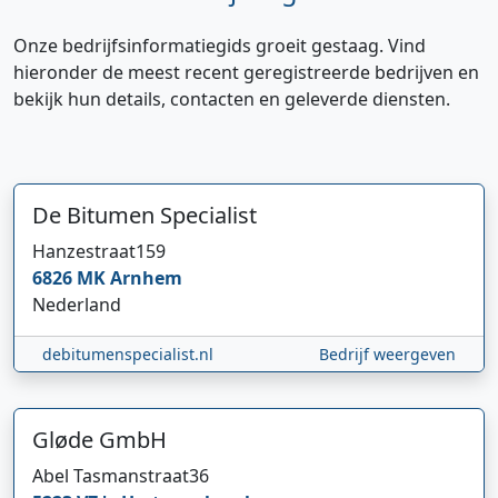
Onze bedrijfsinformatiegids groeit gestaag. Vind
hieronder de meest recent geregistreerde bedrijven en
bekijk hun details, contacten en geleverde diensten.
De Bitumen Specialist
Hanzestraat
159
6826 MK
Arnhem
Nederland
debitumenspecialist.nl
Bedrijf weergeven
Hi 👋 We horen graag uw feedback!
Gløde GmbH
Abel Tasmanstraat
36