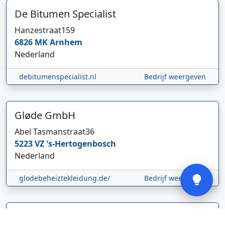
De Bitumen Specialist
Hanzestraat
159
6826 MK
Arnhem
Nederland
Hi 👋 We horen graag uw feedback!
debitumenspecialist.nl
Bedrijf weergeven
Gløde GmbH
Abel Tasmanstraat
36
5223 VZ
's-Hertogenbosch
Nederland
Verstuur
glodebeheiztekleidung.de/
Bedrijf weergeven
CBDolie.nl