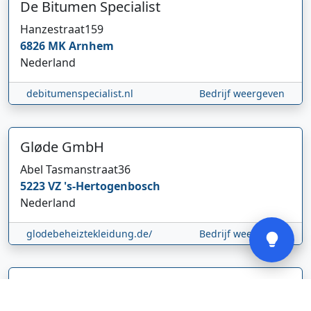
De Bitumen Specialist
Hanzestraat
159
6826 MK
Arnhem
Nederland
Hi 👋 We horen graag uw feedback!
debitumenspecialist.nl
Bedrijf weergeven
Gløde GmbH
Abel Tasmanstraat
36
5223 VZ
's-Hertogenbosch
Nederland
Verstuur
glodebeheiztekleidung.de/
Bedrijf weergeven
CBDolie.nl
Laan ten Roode
2