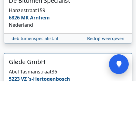
De Bitumen Specialist
Hanzestraat
159
6826 MK
Arnhem
Nederland
debitumenspecialist.nl
Bedrijf weergeven
Verstuur
Gløde GmbH
Abel Tasmanstraat
36
5223 VZ
's-Hertogenbosch
Nederland
glodebeheiztekleidung.de/
Bedrijf weergeven
CBDolie.nl
Laan ten Roode
2