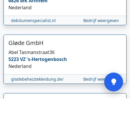
6826 MK
Arnhem
Nederland
Hi 👋 We horen graag uw feedback!
debitumenspecialist.nl
Bedrijf weergeven
Gløde GmbH
Abel Tasmanstraat
36
5223 VZ
's-Hertogenbosch
Nederland
Verstuur
glodebeheiztekleidung.de/
Bedrijf weergeven
CBDolie.nl
Laan ten Roode
2
5711 GC
Someren
Nederland