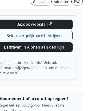
Gegevens
Adressen
FAQ
Bezoek website
Bekijk vergelijkbare bedrijven
Bedrijven in Alphen aan den Rijn
p: zie je ontbrekende info? Gebruik
nformatie wijzigen/aanvullen” om gegevens
n te vullen.
Abonnement of account opzeggen?
Regel het eenvoudig voor
Hoogvliet
via
AccountGenie.