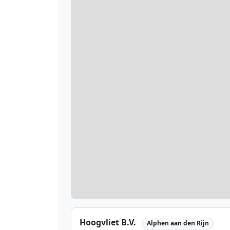
Hoogvliet B.V.
Alphen aan den Rijn