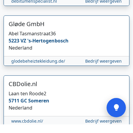
debitumenspecialist.nl
Bedrijf weergeven
Gløde GmbH
Abel Tasmanstraat
36
Hi 👋 We horen graag uw feedback!
5223 VZ
's-Hertogenbosch
Nederland
glodebeheiztekleidung.de/
Bedrijf weergeven
CBDolie.nl
Laan ten Roode
2
Verstuur
5711 GC
Someren
Nederland
www.cbdolie.nl/
Bedrijf weergeven