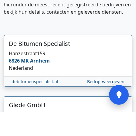
hieronder de meest recent geregistreerde bedrijven en
bekijk hun details, contacten en geleverde diensten.
Hi 👋 We horen graag uw feedback!
De Bitumen Specialist
Hanzestraat
159
6826 MK
Arnhem
Nederland
debitumenspecialist.nl
Bedrijf weergeven
Verstuur
Gløde GmbH
Abel Tasmanstraat
36
5223 VZ
's-Hertogenbosch
Nederland