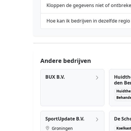
Kloppen de gegevens niet of ontbrek
Hoe kan ik bedrijven in dezelfde regio
Andere bedrijven
BUX B.V.
Huidth
den Be
Huidthe
Behande
SportUpdate B.V.
De Sch
Groningen
Koelkas