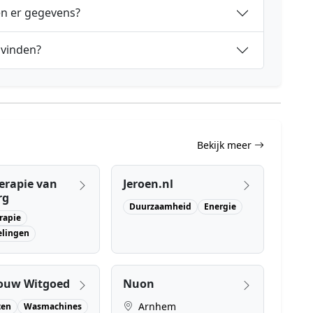
en er gegevens?
 vinden?
Bekijk meer
erapie van
Jeroen.nl
rg
Duurzaamheid
Energie
rapie
lingen
ouw Witgoed
Nuon
Arnhem
ten
Wasmachines