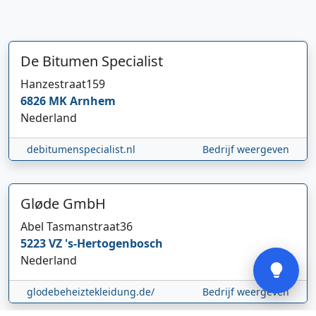
De Bitumen Specialist
Hanzestraat
159
6826 MK
Arnhem
Hi 👋 We horen graag uw feedback!
Nederland
debitumenspecialist.nl
Bedrijf weergeven
Gløde GmbH
Abel Tasmanstraat
36
Verstuur
5223 VZ
's-Hertogenbosch
Nederland
glodebeheiztekleidung.de/
Bedrijf weergeven