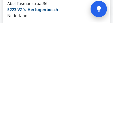
Abel Tasmanstraat
36
5223 VZ
's-Hertogenbosch
Nederland
glodebeheiztekleidung.de/
Bedrijf weergeven
CBDolie.nl
Laan ten Roode
2
5711 GC
Someren
Nederland
www.cbdolie.nl/
Bedrijf weergeven
MOBPARTSTORE
Online winkel – levering in Nederland
67/1-13b
10115
Tallinn