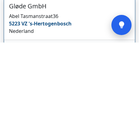
Gløde GmbH
Verstuur
Abel Tasmanstraat
36
5223 VZ
's-Hertogenbosch
Nederland
glodebeheiztekleidung.de/
Bedrijf weergeven
CBDolie.nl
Laan ten Roode
2
5711 GC
Someren
Nederland
www.cbdolie.nl/
Bedrijf weergeven
MOBPARTSTORE